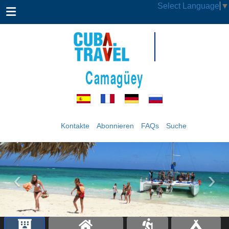
Select Language
▼
Camagüey
Kontakte
Abonnieren
FAQs
Suche
‹
›