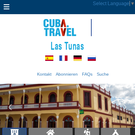
Select Language
▼
Las Tunas
Kontakt
Abonnieren
FAQs
Suche
‹
›