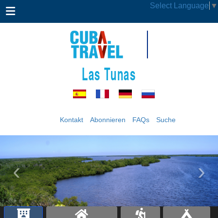
Select Language
▼
Las Tunas
Kontakt
Abonnieren
FAQs
Suche
‹
›