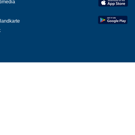
timedia
elandkarte
k