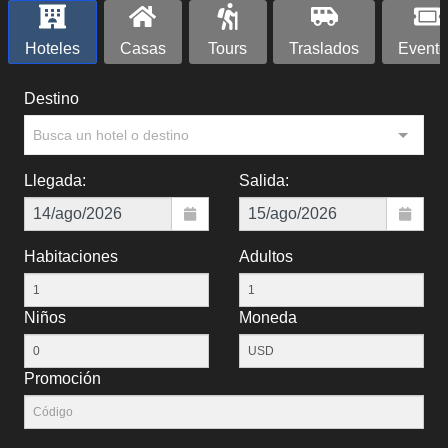
Hoteles
Casas
Tours
Traslados
Evento
Destino
Busca un hotel o destino
Llegada:
Salida:
Habitaciones
Adultos
Niños
Moneda
Promoción