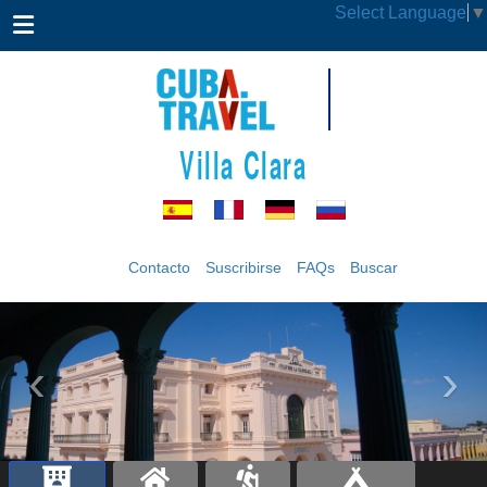
Select Language
▼
Villa Clara
Contacto
Suscribirse
FAQs
Buscar
‹
›