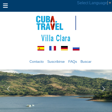
Select Language
▼
Villa Clara
Contacto
Suscribirse
FAQs
Buscar
‹
›