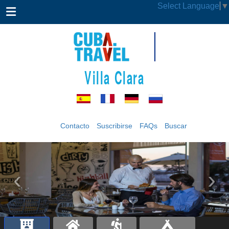
Select Language
▼
Villa Clara
Contacto
Suscribirse
FAQs
Buscar
‹
›