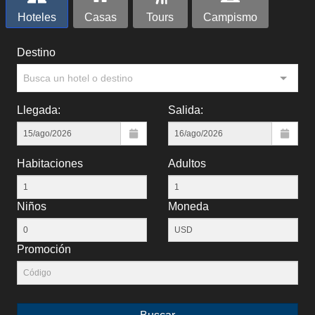
Hoteles
Casas
Tours
Campismo
Destino
Busca un hotel o destino
Llegada:
Salida:
Habitaciones
Adultos
Niños
Moneda
Promoción