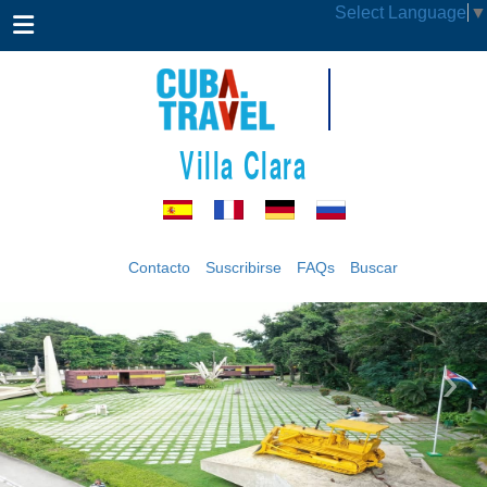
Select Language
▼
Villa Clara
Contacto
Suscribirse
FAQs
Buscar
‹
›