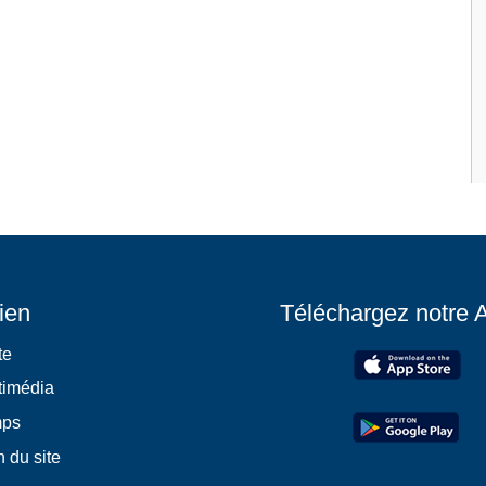
ien
Téléchargez notre 
te
timédia
mps
 du site