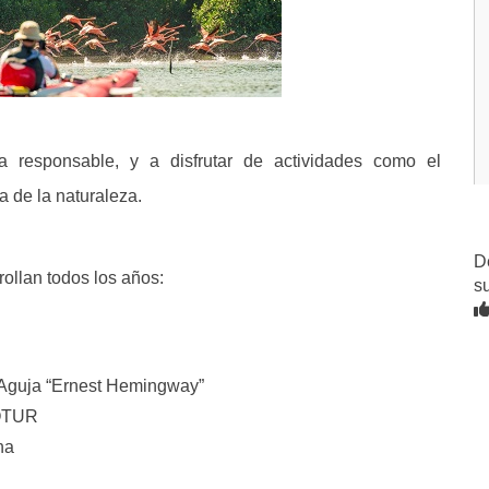
a responsable, y a disfrutar de actividades como el
ía de la naturaleza.
D
ollan todos los años:
s
a Aguja “Ernest Hemingway”
IOTUR
na