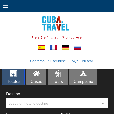
Portal del Turismo
Contacto
Suscribirse
FAQs
Buscar
Hoteles
Casas
Tours
Campismo
Destino
Busca un hotel o destino