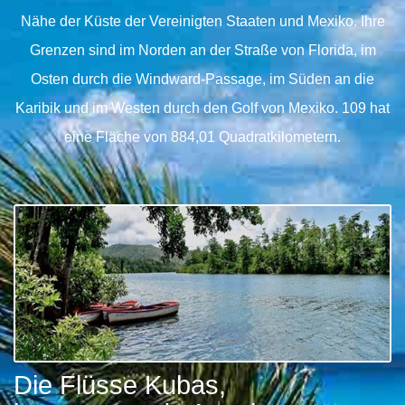
Nähe der Küste der Vereinigten Staaten und Mexiko. Ihre
Grenzen sind im Norden an der Straße von Florida, im
Osten durch die Windward-Passage, im Süden an die
Karibik und im Westen durch den Golf von Mexiko. 109 hat
eine Fläche von 884,01 Quadratkilometern.
Die Flüsse Kubas,