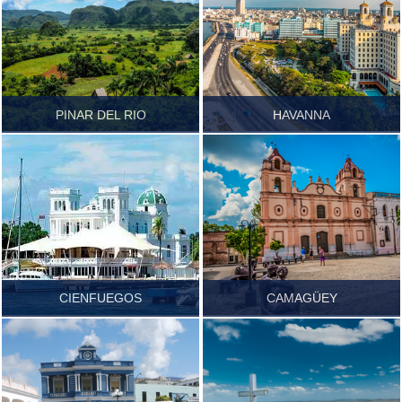
NATUR
LAND & LEUTE
KUL
PINAR DEL RIO
HAVANNA
Führer.pdf
Führer.pdf
CIENFUEGOS
CAMAGÜEY
Führer.pdf
Führer.pdf