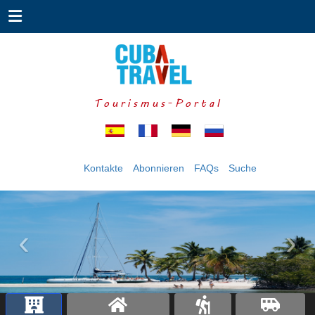
Tourismus-Portal
Kontakte
Abonnieren
FAQs
Suche
‹
›