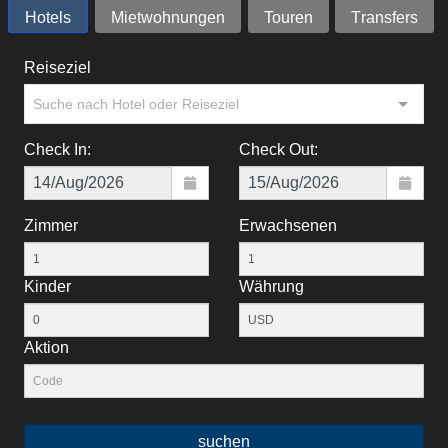
Hotels
Mietwohnungen
Touren
Тransfers
Reiseziel
Suche nach Hotel oder Reiseziel
Check In:
Check Out:
Zimmer
Erwachsenen
Kinder
Währung
Aktion
suchen