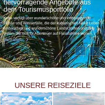
hervorragende Angebote aus
dem Tourismusportfolio
Kuba verfügt über wunderschöne und entspannende
Flüsse und Wasserfälle, die der kubanischen Natur Leben
einhauchen und wunderschöne Landschaften und Orte
bieten, die sich für Abenteuer auf Flussfahrten eignen.
Mehr lesen...
‹
›
UNSERE REISEZIELE