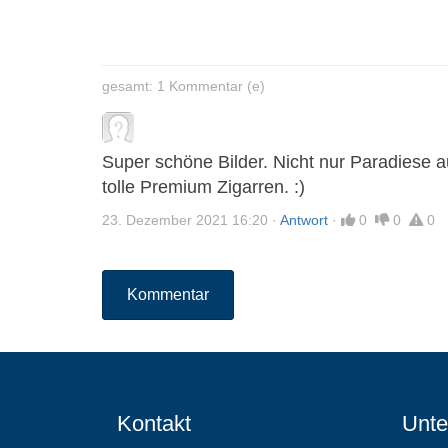
gesamt: 1 Kommentar (e)
Super schöne Bilder. Nicht nur Paradiese 
tolle Premium Zigarren. :)
23. Dezember 2021 16:20
·
Antwort
·
0
0
0
Kommentar
Kontakt
Unte