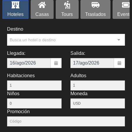
Hoteles
Casas
Tours
Traslados
Evento
Destino
Busca un hotel o destino
Llegada:
Salida:
Habitaciones
Adultos
Niños
Moneda
Promoción