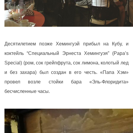
Десятилетием позже Хемингуэй прибыл на Кубу, и
коктейль “Специальный Эрнеста Хемингуэя” (Papa’s
Special) (ром, сок грейпфрута, сок лимона, колотый лед
и без захара) был создан в его честь. «Папа Хэм»
провел возле стойки бара «Эль-Флоридита»
бесчисленные часы.