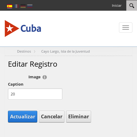
Iniciar
Toggl
naviga
Destinos
Cayo Largo, Isla de la Juventud
Editar Registro
Image
Caption
Actualizar
Cancelar
Eliminar