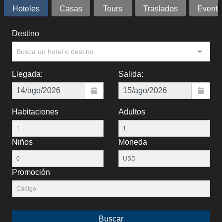
Hoteles
Casas
Tours
Traslados
Evento
Destino
Busca un hotel o destino
Llegada:
Salida:
Habitaciones
Adultos
Niños
Moneda
Promoción
Buscar