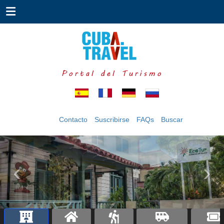
Portal del Turismo
Contacto
Suscribirse
FAQs
Buscar
‹
›