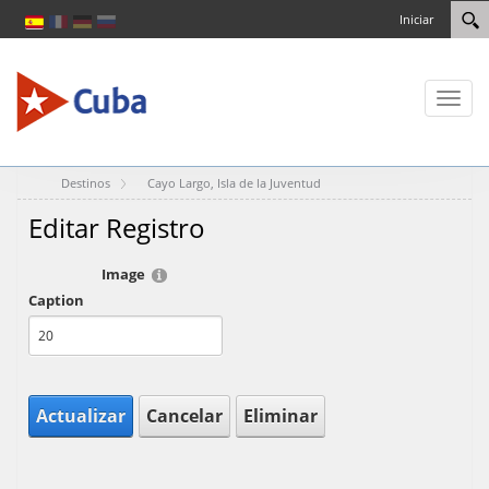
Iniciar
Toggl
naviga
Destinos
Cayo Largo, Isla de la Juventud
Editar Registro
Image
Caption
Actualizar
Cancelar
Eliminar