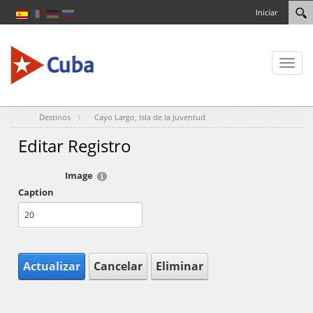
Iniciar
Toggl
naviga
Destinos
Cayo Largo, Isla de la Juventud
Editar Registro
Image
Caption
Actualizar
Cancelar
Eliminar