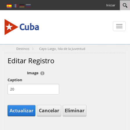
Iniciar
Toggl
naviga
Destinos
Cayo Largo, Isla de la Juventud
Editar Registro
Image
Caption
Actualizar
Cancelar
Eliminar