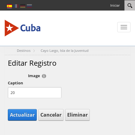
Iniciar
Toggl
naviga
Destinos
Cayo Largo, Isla de la Juventud
Editar Registro
Image
Caption
Actualizar
Cancelar
Eliminar