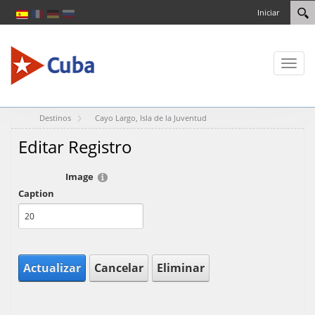
Iniciar
Toggl
naviga
Destinos
Cayo Largo, Isla de la Juventud
Editar Registro
Image
Caption
Actualizar
Cancelar
Eliminar