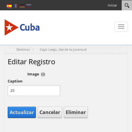
Iniciar
Toggl
naviga
Destinos
Cayo Largo, Isla de la Juventud
Editar Registro
Image
Caption
Actualizar
Cancelar
Eliminar