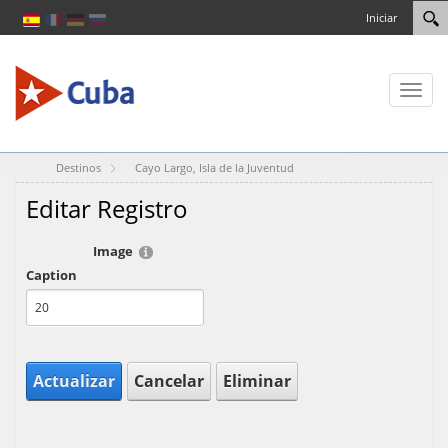
Iniciar
Toggl
naviga
Destinos
Cayo Largo, Isla de la Juventud
Editar Registro
Image
Caption
Actualizar
Cancelar
Eliminar