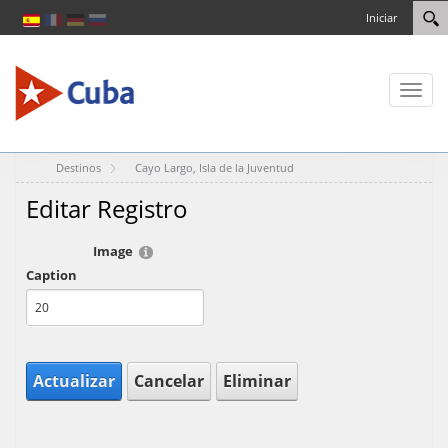
Iniciar
Toggl
naviga
Destinos
Cayo Largo, Isla de la Juventud
Editar Registro
Image
Caption
Actualizar
Cancelar
Eliminar