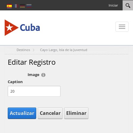
Iniciar
Toggl
naviga
Destinos
Cayo Largo, Isla de la Juventud
Editar Registro
Image
Caption
Actualizar
Cancelar
Eliminar