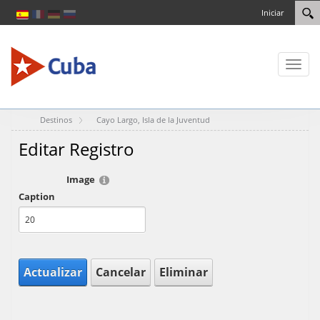
Iniciar
Toggl
naviga
Destinos
Cayo Largo, Isla de la Juventud
Editar Registro
Image
Caption
Actualizar
Cancelar
Eliminar