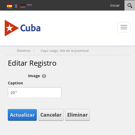
Iniciar
Toggl
naviga
Destinos
Cayo Largo, Isla de la Juventud
Editar Registro
Image
Caption
Actualizar
Cancelar
Eliminar