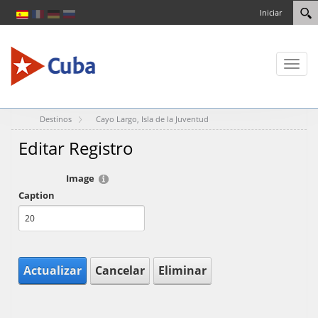
Iniciar
Toggl
naviga
Destinos
Cayo Largo, Isla de la Juventud
Editar Registro
Image
Caption
Actualizar
Cancelar
Eliminar