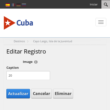
Iniciar
Toggl
naviga
Destinos
Cayo Largo, Isla de la Juventud
Editar Registro
Image
Caption
Actualizar
Cancelar
Eliminar