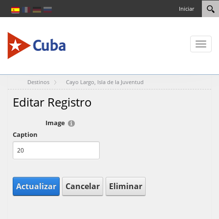
Iniciar
Toggl
naviga
Destinos
Cayo Largo, Isla de la Juventud
Editar Registro
Image
Caption
Actualizar
Cancelar
Eliminar