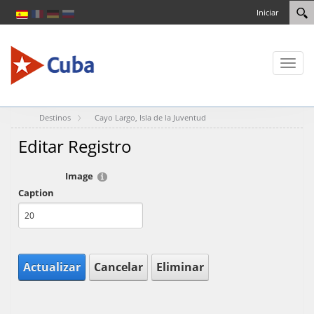
Iniciar
Toggl
naviga
Destinos
Cayo Largo, Isla de la Juventud
Editar Registro
Image
Caption
Actualizar
Cancelar
Eliminar