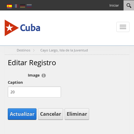
Iniciar
Toggl
naviga
Destinos
Cayo Largo, Isla de la Juventud
Editar Registro
Image
Caption
Actualizar
Cancelar
Eliminar