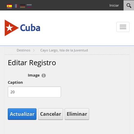
Iniciar
Toggl
naviga
Destinos
Cayo Largo, Isla de la Juventud
Editar Registro
Image
Caption
Actualizar
Cancelar
Eliminar