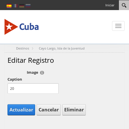
Iniciar
Toggl
naviga
Destinos
Cayo Largo, Isla de la Juventud
Editar Registro
Image
Caption
Actualizar
Cancelar
Eliminar