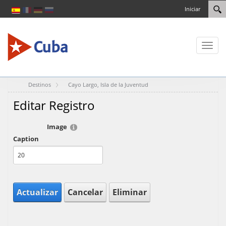
Iniciar
Toggl
naviga
Destinos
Cayo Largo, Isla de la Juventud
Editar Registro
Image
Caption
Actualizar
Cancelar
Eliminar