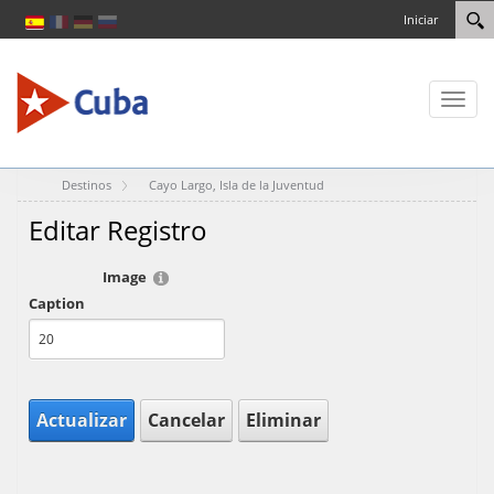
Iniciar
Toggl
naviga
Destinos
Cayo Largo, Isla de la Juventud
Editar Registro
Image
Caption
Actualizar
Cancelar
Eliminar