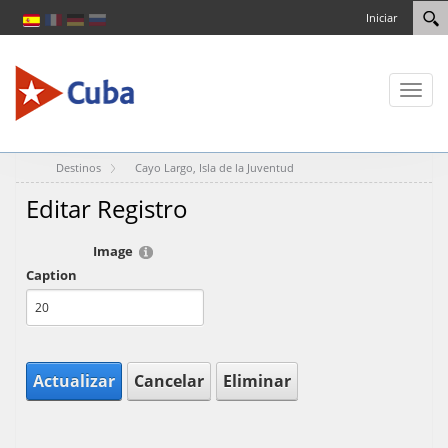
Iniciar
Toggl
naviga
Destinos
Cayo Largo, Isla de la Juventud
Editar Registro
Image
Caption
Actualizar
Cancelar
Eliminar