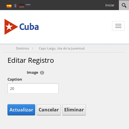
Iniciar
Toggl
naviga
Destinos
Cayo Largo, Isla de la Juventud
Editar Registro
Image
Caption
Actualizar
Cancelar
Eliminar