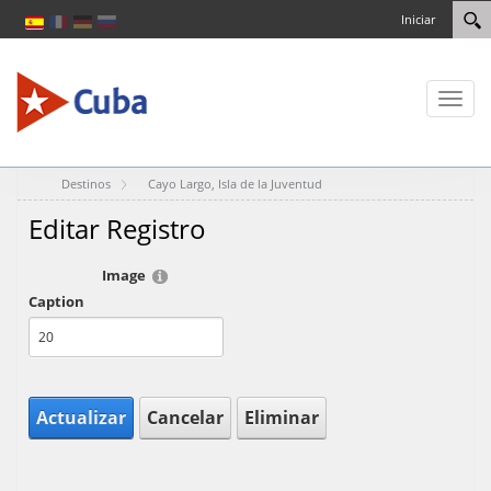
Iniciar
Toggl
naviga
Destinos
Cayo Largo, Isla de la Juventud
Editar Registro
Image
Caption
Actualizar
Cancelar
Eliminar