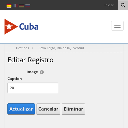
Iniciar
Toggl
naviga
Destinos
Cayo Largo, Isla de la Juventud
Editar Registro
Image
Caption
Actualizar
Cancelar
Eliminar