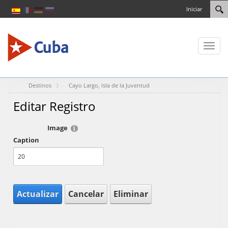
Iniciar
Toggl
naviga
Destinos
Cayo Largo, Isla de la Juventud
Editar Registro
Image
Caption
Actualizar
Cancelar
Eliminar