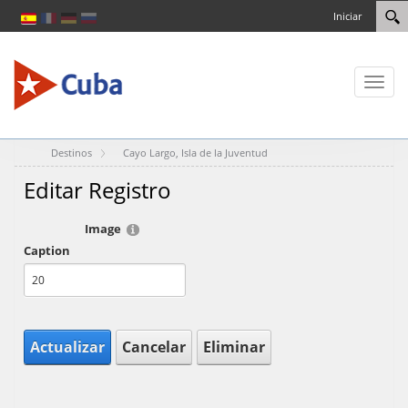
Iniciar
Toggl
naviga
Destinos
Cayo Largo, Isla de la Juventud
Editar Registro
Image
Caption
Actualizar
Cancelar
Eliminar