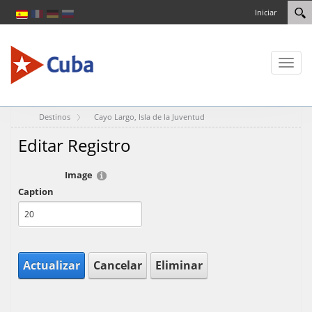
Iniciar
Toggl
naviga
Destinos
Cayo Largo, Isla de la Juventud
Editar Registro
Image
Caption
Actualizar
Cancelar
Eliminar