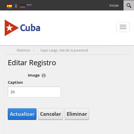
Iniciar
Toggl
naviga
Destinos
Cayo Largo, Isla de la Juventud
Editar Registro
Image
Caption
Actualizar
Cancelar
Eliminar