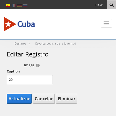
Iniciar
Toggl
naviga
Destinos
Cayo Largo, Isla de la Juventud
Editar Registro
Image
Caption
Actualizar
Cancelar
Eliminar