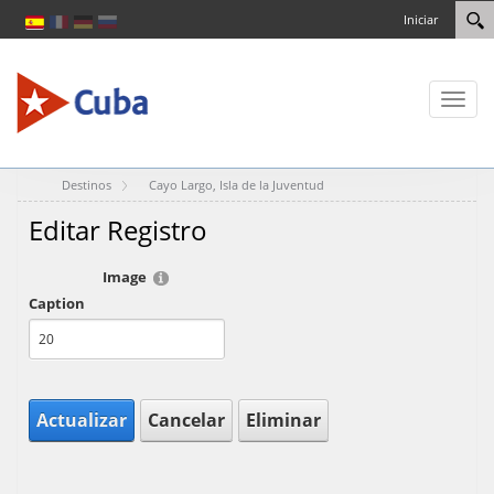
Iniciar
Toggl
naviga
Destinos
Cayo Largo, Isla de la Juventud
Editar Registro
Image
Caption
Actualizar
Cancelar
Eliminar