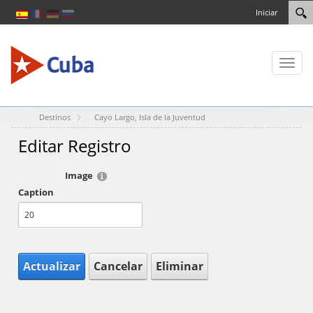
Iniciar
Toggl
naviga
Destinos
Cayo Largo, Isla de la Juventud
Editar Registro
Image
Caption
Actualizar
Cancelar
Eliminar