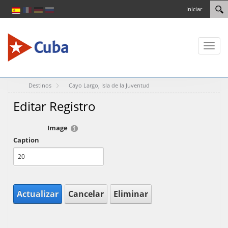
Iniciar
Toggl
naviga
Destinos
Cayo Largo, Isla de la Juventud
Editar Registro
Image
Caption
Actualizar
Cancelar
Eliminar